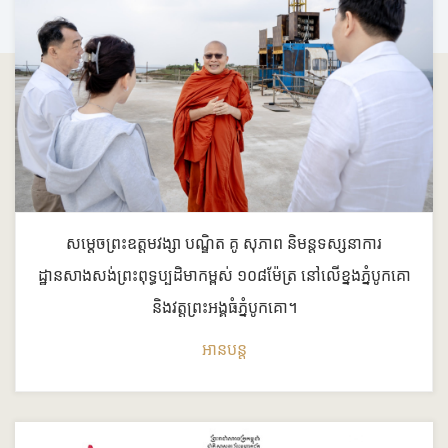
សម្ដេចព្រះឧត្ដមវង្សា បណ្ឌិត គូ សុភាព និមន្តទស្សនាការ
ដ្ឋានសាងសង់ព្រះពុទ្ធប្បដិមាកម្ពស់ ១០៨ម៉ែត្រ នៅលើខ្នងភ្នំបូកគោ
និងវត្តព្រះអង្គធំភ្នំបូកគោ។
អានបន្ត