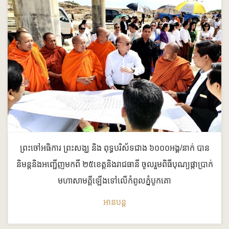
ព្រះចៅអធិការ ព្រះសង្ឃ និង ពុទ្ធបរិស័ទជាង ៦០០០អង្គ/នាក់ បាន
និមន្តនិងអញ្ជើញមកពី ២៥ខេត្តនិងរាជធានី ចូលរួមពិធីបុណ្យផ្កាប្រាក់
មហាសាមគ្គីឡើងទៅលើកំពូលភ្នំបូកគោ
អានបន្ត