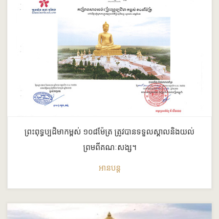
ព្រះពុទ្ធប្បដិមាកម្ពស់ ១០៨ម៉ែត្រ​ ត្រូវបានទទួលស្គាលនិងយល់
ព្រមពីគណៈសង្ស។
អានបន្ត