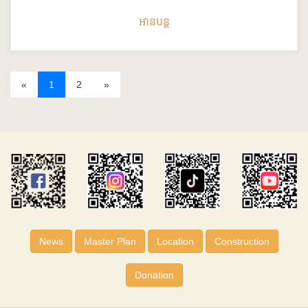
អានបន្ត
«
1
2
»
News
Master Plan
Location
Construction
Donation