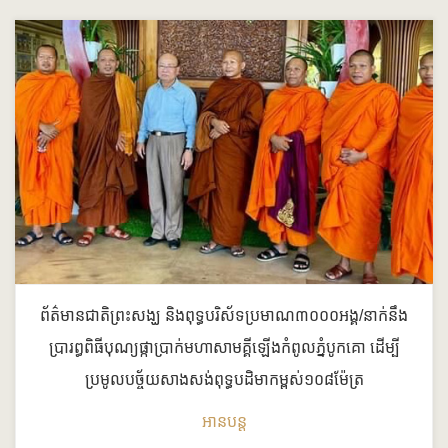
ព័ត៌មានជាតិព្រះសង្ឃ និង​ពុ​ទ្ធ​បរិស័ទ​ប្រមាណ​៣០០០​អង្គ​/​នាក់​នឹង​
ប្រារព្ធ​ពិធីបុណ្យ​ផ្កា​ប្រាក់​មហា​សាមគ្គី​ឡើង​កំពូលភ្នំ​បូកគោ ដើម្បី​
ប្រមូល​បច្ច័យ​សាងសង់​ពុ​ទ្ធ​បដិមា​កម្ពស់​១០៨​ម៉ែត្រ
អានបន្ត