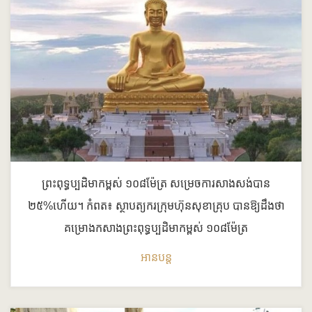
ព្រះពុទ្ធប្បដិមាកម្ពស់ ១០៨ម៉ែត្រ​ សម្រេចការសាងសង់បាន​
២៥%ហើយ។ កំពត៖​ ស្ថាបត្យករក្រុមហ៊ុនសុខាគ្រុប​ បានឱ្យដឹងថា
គម្រោងកសាងព្រះពុទ្ធប្បដិមាកម្ពស់ ១០៨ម៉ែត្រ
អានបន្ត